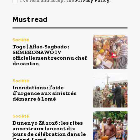
I've read and accept the
Privacy Policy
.
Must read
Société
Togo | Aflao-Sagbado :
SEMEKONAWO IV
officiellement reconnu chef
de canton
Société
Inondations : l’aide
d’urgence aux sinistrés
démarre à Lomé
Société
Dunenyo Zā 2026 : les rites
ancestraux lancent dix
jours de célébration dans le
Grand-Lomé