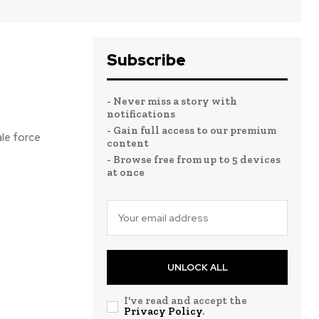
Subscribe
- Never miss a story with
notifications
- Gain full access to our premium
ale force
content
- Browse free from up to 5 devices
at once
UNLOCK ALL
I've read and accept the
Privacy Policy
.