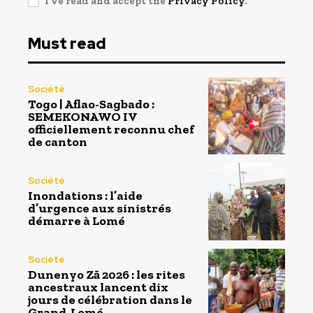
I've read and accept the
Privacy Policy
.
Must read
Société
Togo | Aflao-Sagbado :
SEMEKONAWO IV
officiellement reconnu chef
de canton
Société
Inondations : l’aide
d’urgence aux sinistrés
démarre à Lomé
Société
Dunenyo Zā 2026 : les rites
ancestraux lancent dix
jours de célébration dans le
Grand-Lomé