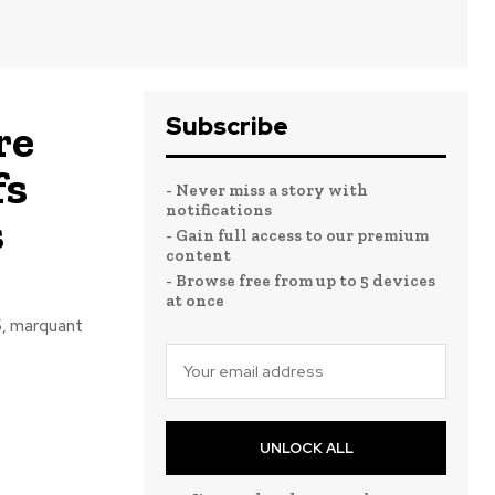
Subscribe
re
fs
- Never miss a story with
notifications
s
- Gain full access to our premium
content
- Browse free from up to 5 devices
at once
5, marquant
UNLOCK ALL