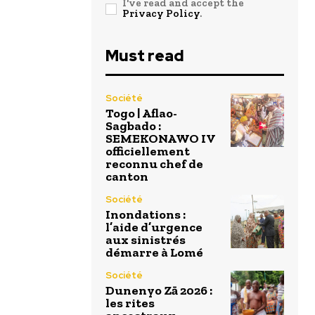
I've read and accept the
Privacy Policy
.
Must read
Société
Togo | Aflao-
Sagbado :
SEMEKONAWO IV
officiellement
reconnu chef de
canton
Société
Inondations :
l’aide d’urgence
aux sinistrés
démarre à Lomé
Société
Dunenyo Zā 2026 :
les rites