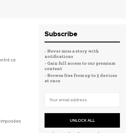
Subscribe
- Never miss a story with
notifications
ontré ce
- Gain full access to our premium
content
- Browse free from up to 5 devices
at once
UNLOCK ALL
s imposées