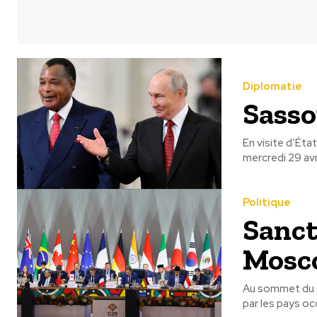
Diplomatie
Sasso
En visite d’Ét
mercredi 29 avr
Politique
Sanct
Mosco
Au sommet du G
par les pays occ