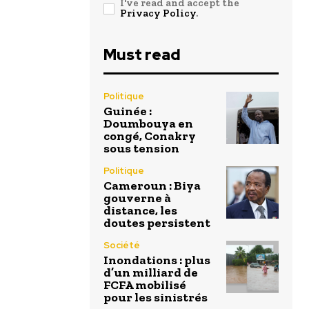
I've read and accept the
Privacy Policy
.
Must read
Politique
Guinée :
Doumbouya en
congé, Conakry
sous tension
Politique
Cameroun : Biya
gouverne à
distance, les
doutes persistent
Société
Inondations : plus
d’un milliard de
FCFA mobilisé
pour les sinistrés