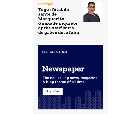
Politique
Togo : l’état de
santé de
Marguerite
Gnakadé inquiète
après neuf jours
de grève de la faim