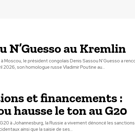
u N’Guesso au Kremlin
at à Moscou, le président congolais Denis Sassou N’Guesso a renc
il 2026, son homologue russe Vladimir Poutine au...
ions et financements :
u hausse le ton au G20
20 à Johannesburg, la Russie a vivement dénoncé les sanction
identaux ainsi que la saisie de ses...