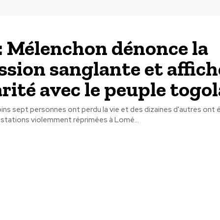
: Mélenchon dénonce la
ssion sanglante et affich
arité avec le peuple togol
ns sept personnes ont perdu la vie et des dizaines d'autres ont 
estations violemment réprimées à Lomé...