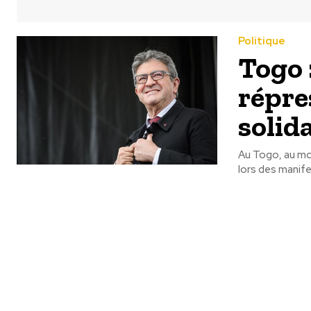
Politique
Togo 
répre
solid
Au Togo, au moi
lors des manif