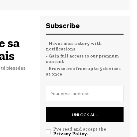
Subscribe
e sa
- Never miss a story with
notifications
ais
- Gain full access to our premium
content
été blessées
- Browse free from up to 5 devices
at once
UNLOCK ALL
I've read and accept the
Privacy Policy
.