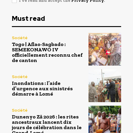
I've read and accept the
Privacy Policy
.
Must read
Société
Togo | Aflao-Sagbado :
SEMEKONAWO IV
officiellement reconnu chef
de canton
Société
Inondations : l’aide
d’urgence aux sinistrés
démarre à Lomé
Société
Dunenyo Zā 2026 : les rites
ancestraux lancent dix
jours de célébration dans le
Grand-Lomé