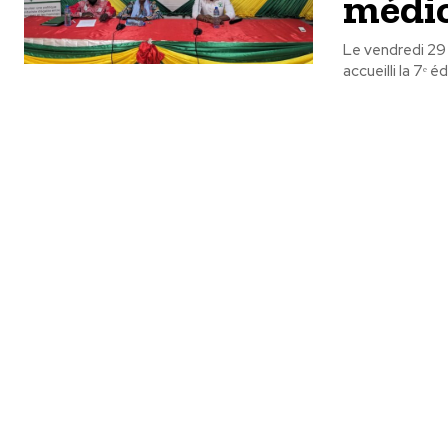
médic
Le vendredi 29 
accueilli la 7ᵉ 