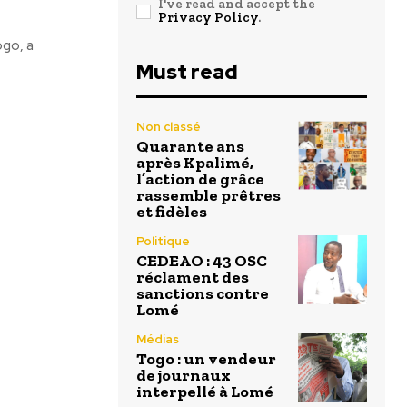
I've read and accept the
Privacy Policy
.
ogo, a
Must read
Non classé
Quarante ans
après Kpalimé,
l’action de grâce
rassemble prêtres
et fidèles
Politique
CEDEAO : 43 OSC
réclament des
sanctions contre
Lomé
Médias
Togo : un vendeur
de journaux
interpellé à Lomé