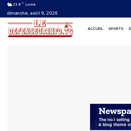
C
23.8
Lomé
dimanche, août 9, 2026
ACCUEIL
SPORTS
S