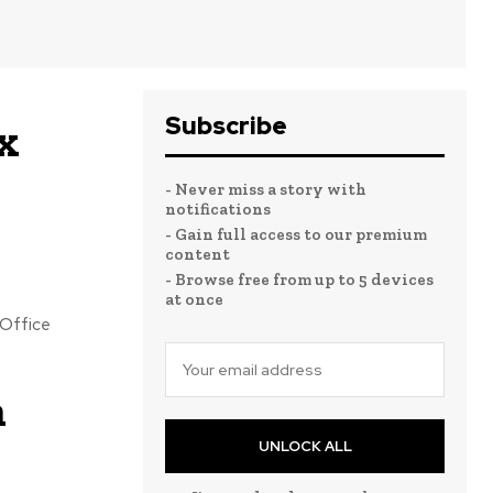
Subscribe
ux
- Never miss a story with
notifications
- Gain full access to our premium
content
- Browse free from up to 5 devices
at once
'Office
n
UNLOCK ALL