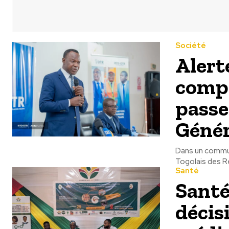
Société
Alerte
compt
passe
Génér
Dans un commun
Togolais des Re
Santé
Santé
décis