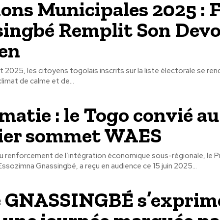
ions Municipales 2025 : 
ingbé Remplit Son Devo
en
let 2025, les citoyens togolais inscrits sur la liste électorale se re
limat de calme et de...
matie : le Togo convié au
ier sommet WAES
du renforcement de l’intégration économique sous-régionale, le P
Essozimna Gnassingbé, a reçu en audience ce 15 juin 2025...
e GNASSINGBÉ s’exprim