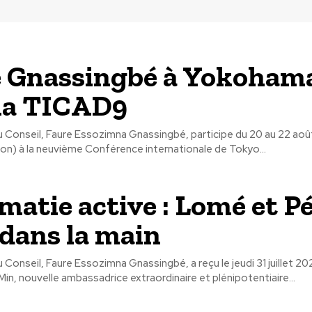
 Gnassingbé à Yokoham
la TICAD9
u Conseil, Faure Essozimna Gnassingbé, participe du 20 au 22 aoû
n) à la neuvième Conférence internationale de Tokyo...
matie active : Lomé et P
dans la main
 Conseil, Faure Essozimna Gnassingbé, a reçu le jeudi 31 juillet 2
, nouvelle ambassadrice extraordinaire et plénipotentiaire...