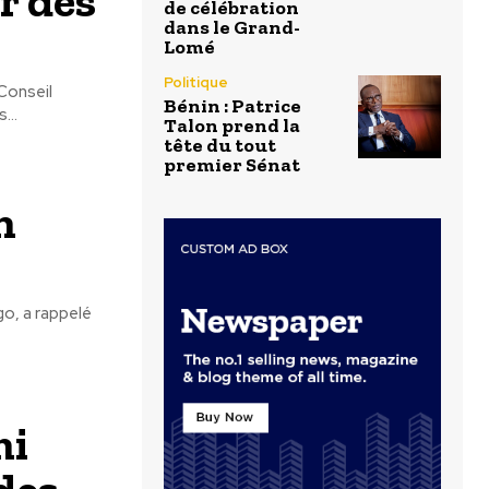
r des
de célébration
dans le Grand-
Lomé
Politique
Conseil
Bénin : Patrice
...
Talon prend la
tête du tout
premier Sénat
n
go, a rappelé
mi