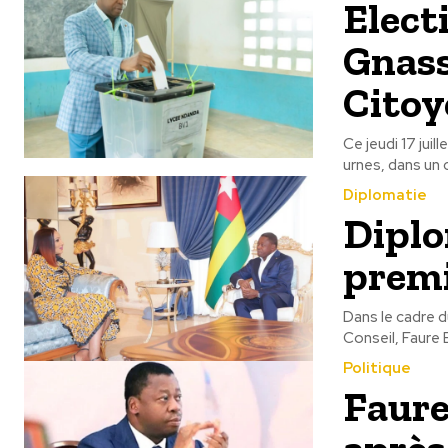
Elect
Gnass
Citoy
Ce jeudi 17 juil
urnes, dans un c
Diplomatie
Diplo
prem
Dans le cadre 
Conseil, Faure 
Politique
Faur