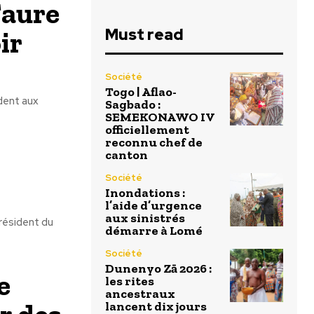
Faure
Must read
ir
Société
Togo | Aflao-
ndent aux
Sagbado :
SEMEKONAWO IV
officiellement
reconnu chef de
canton
Société
Inondations :
l’aide d’urgence
aux sinistrés
résident du
démarre à Lomé
Société
Dunenyo Zā 2026 :
e
les rites
ancestraux
lancent dix jours