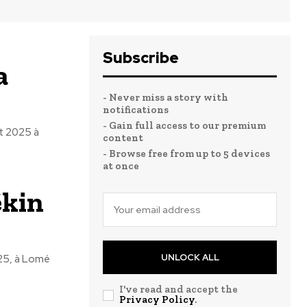
Subscribe
a
- Never miss a story with
notifications
- Gain full access to our premium
t 2025 à
content
- Browse free from up to 5 devices
at once
ékin
UNLOCK ALL
025, à Lomé
I've read and accept the
Privacy Policy
.