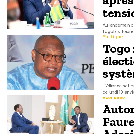
après
tensi
Au lendemain d
togolais, Faure
Politique
Togo 
élect
systè
L'Alliance nati
ce lundi 13 janv
Economie
Autor
Faure