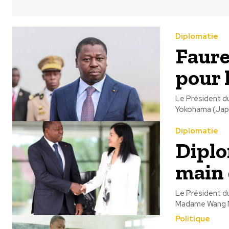
Diplomatie
Faure
pour 
Le Président d
Yokohama (Japo
Diplomatie
Diplo
main 
Le Président du
Madame Wang Min
Politique