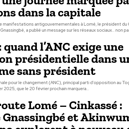
 une journée marquée pa
ons dans la capitale
e manifestations antigouvernementales à Lomé, le président du 
 Gnassingbé, a publié un message sur les réseaux sociaux… non pas
: quand l’ANC exige une
ion présidentielle dans u
me sans président
onale pour le changement (ANC), principal parti d'opposition au To
ier 2025, que le 20 février prochain marquera...
oute Lomé – Cinkassé :
 Gnassingbé et Akinwu