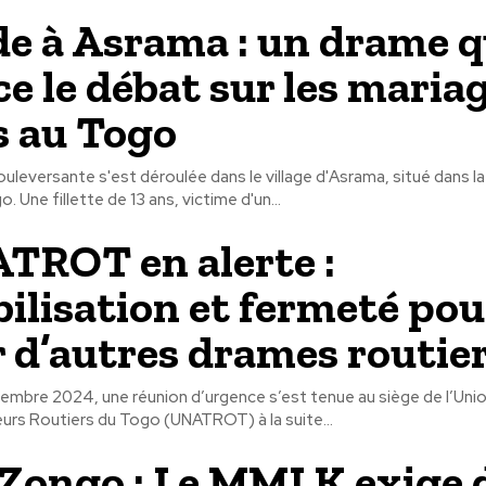
de à Asrama : un drame q
ce le débat sur les maria
s au Togo
uleversante s'est déroulée dans le village d'Asrama, situé dans l
 Une fillette de 13 ans, victime d'un...
TROT en alerte :
bilisation et fermeté pou
r d’autres drames routie
embre 2024, une réunion d’urgence s’est tenue au siège de l’Uni
urs Routiers du Togo (UNATROT) à la suite...
Zongo : Le MMLK exige 