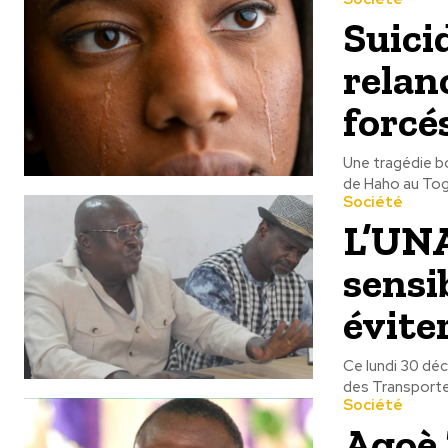
Suici
relan
forcé
Une tragédie bo
de Haho au Togo.
Société
L’UNA
sensi
évite
Ce lundi 30 déc
des Transporte
Société
Agoè 