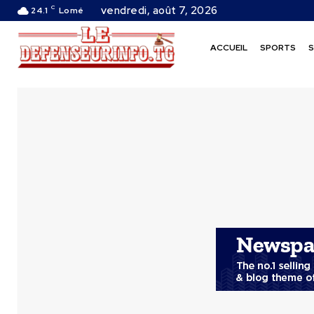
C
vendredi, août 7, 2026
24.1
Lomé
ACCUEIL
SPORTS
S