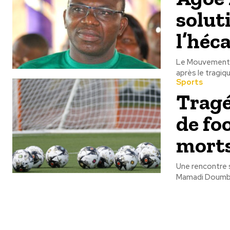
solut
l’héc
Le Mouvement M
après le tragiq
Sports
Tragé
de fo
mort
Une rencontre 
Mamadi Doumbou