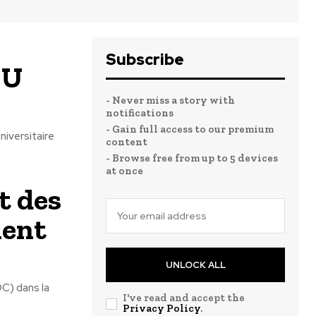
Subscribe
HU
- Never miss a story with
notifications
- Gain full access to our premium
iversitaire
content
- Browse free from up to 5 devices
at once
t des
ment
UNLOCK ALL
DC) dans la
I've read and accept the
Privacy Policy
.