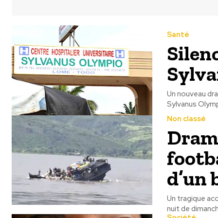
Santé
Silen
Sylv
Un nouveau dra
Sylvanus Olympi
Non classé
Drame
footb
d’un 
Un tragique acc
nuit de dimanch
Société