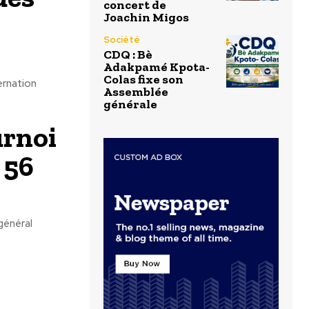
concert de
Joachin Migos
Société
CDQ : Bè
Adakpamé Kpota-
Colas fixe son
ernation
Assemblée
générale
urnoi
 56
général