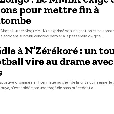
ions pour mettre fin à
atombe
artin Luther King (MMLK) a exprimé son indignation et sa const
ue accident survenu vendredi dernier à la passerelle d’Agoè...
die à N’Zérékoré : un to
otball vire au drame avec
s
sportive organisée en hommage au chef de la junte guinéenne, le 
ya, s’est soldée par une tragédie sans précédent à...