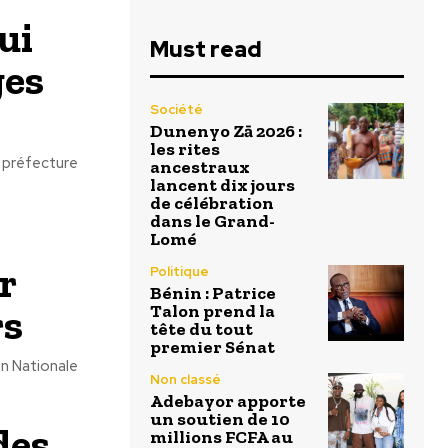
ui
Must read
ges
Société
Dunenyo Zā 2026 :
les rites
a préfecture
ancestraux
lancent dix jours
de célébration
dans le Grand-
Lomé
r
Politique
Bénin : Patrice
rs
Talon prend la
tête du tout
premier Sénat
on Nationale
Non classé
Adebayor apporte
un soutien de 10
des
millions FCFA au