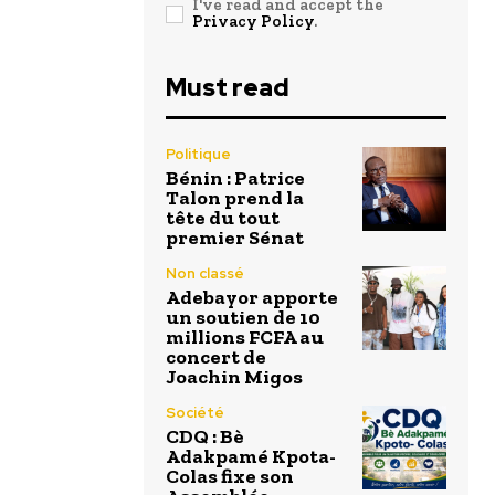
I've read and accept the
Privacy Policy
.
Must read
Politique
Bénin : Patrice
Talon prend la
tête du tout
premier Sénat
Non classé
Adebayor apporte
un soutien de 10
millions FCFA au
concert de
Joachin Migos
Société
CDQ : Bè
Adakpamé Kpota-
Colas fixe son