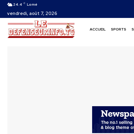
C
24.4
Lomé
vendredi, août 7, 2026
ACCUEIL
SPORTS
S