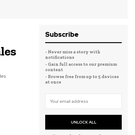
Subscribe
s
ales
- Never miss a story with
notifications
- Gain full access to our premium
content
des
- Browse free from up to 5 devices
at once
UNLOCK ALL