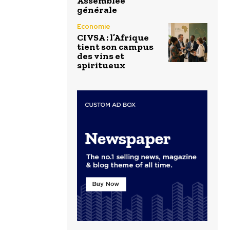
Assemblée
générale
Economie
CIVSA : l’Afrique
tient son campus
des vins et
spiritueux