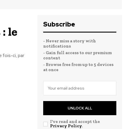
Subscribe
: le
- Never miss a story with
notifications
- Gain full access to our premium
 fois-ci, par
content
- Browse free from up to 5 devices
at once
UNLOCK ALL
I've read and accept the
Privacy Policy
.