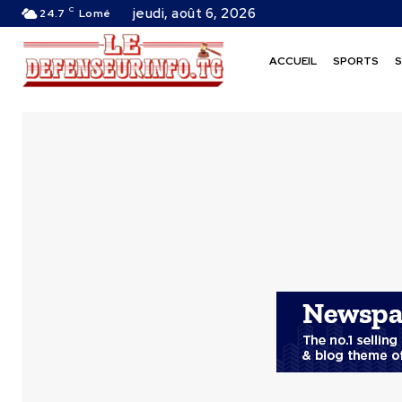
C
jeudi, août 6, 2026
24.7
Lomé
ACCUEIL
SPORTS
S