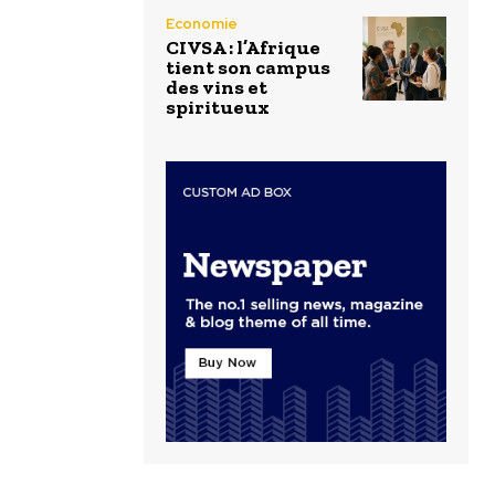
Economie
CIVSA : l’Afrique
tient son campus
des vins et
spiritueux