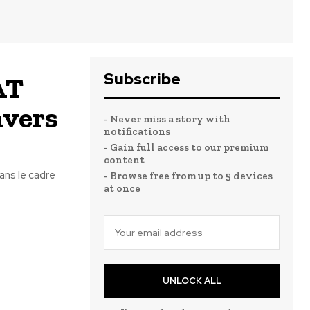
Subscribe
AT
nvers
- Never miss a story with
notifications
- Gain full access to our premium
content
ans le cadre
- Browse free from up to 5 devices
at once
UNLOCK ALL