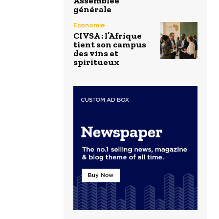
Assemblée
générale
Economie
CIVSA : l’Afrique
tient son campus
des vins et
spiritueux