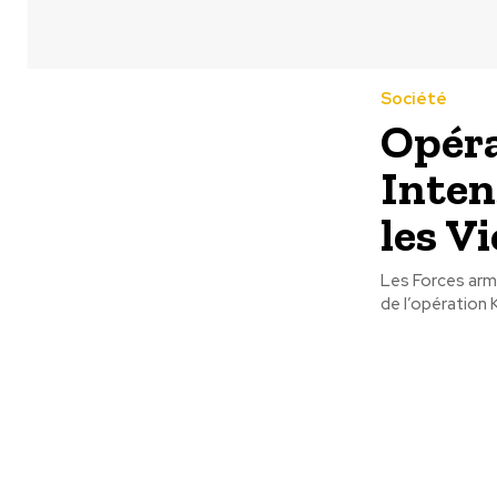
Société
Opéra
Inten
les V
Les Forces armé
de l’opération 