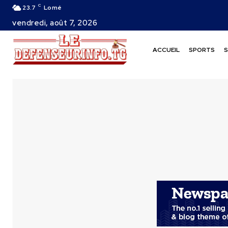
C
23.7
Lomé
vendredi, août 7, 2026
ACCUEIL
SPORTS
S