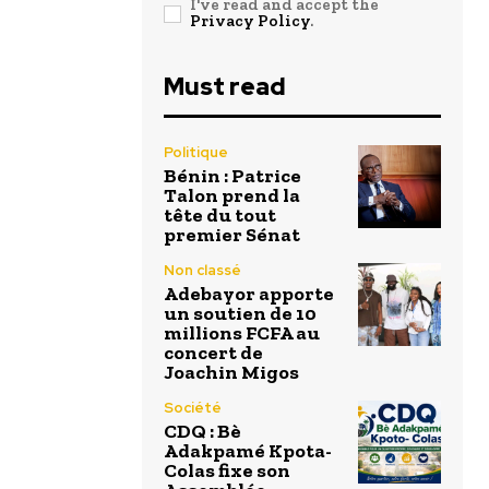
I've read and accept the
Privacy Policy
.
Must read
Politique
Bénin : Patrice
Talon prend la
tête du tout
premier Sénat
Non classé
Adebayor apporte
un soutien de 10
millions FCFA au
concert de
Joachin Migos
Société
CDQ : Bè
Adakpamé Kpota-
Colas fixe son