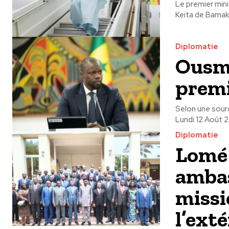
Le premier mini
Keita de Bamako,
Diplomatie
Ousma
premiè
Selon une sour
Lundi 12 Août 2
Diplomatie
Lomé 
ambas
missi
l’ext