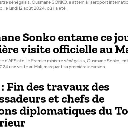
stre sénégalais, Ousmane SONKO, a atterri à l'aéroport internati
 le lundi 12 août 2024, où il a été...
ne Sonko entame ce jou
re visite officielle au M
ce d'AESinfo, le Premier ministre sénégalais, Ousmane Sonko, en
024 une visite au Mali, marquant sa première incursion...
: Fin des travaux des
sadeurs et chefs de
ons diplomatiques du To
érieur