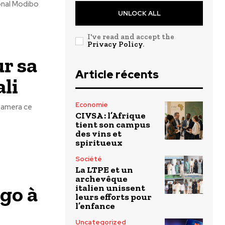
onal Modibo
UNLOCK ALL
I've read and accept the
Privacy Policy
.
r sa
Article récents
ali
Economie
tamera ce
CIVSA : l’Afrique
tient son campus
des vins et
spiritueux
Société
La LTPE et un
archevêque
go à
italien unissent
leurs efforts pour
l’enfance
Uncategorized