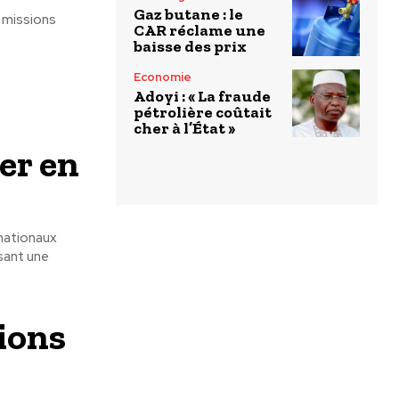
Gaz butane : le
 missions
CAR réclame une
baisse des prix
Economie
Adoyi : « La fraude
pétrolière coûtait
cher à l’État »
er en
nationaux
sant une
tions