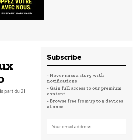
Subscribe
aux
o
- Never miss a story with
notifications
- Gain full access to our premium
s part du 21
content
- Browse free from up to 5 devices
at once