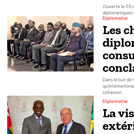
Ouverte le 05 
diplomatiques du
Diplomatie
Les c
diplo
consu
concl
Dans le but de
qu'internationa
cohésion...
Diplomatie
La vi
extér