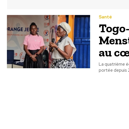
Santé
Togo-
Menst
au cœ
La quatrième éd
portée depuis 2