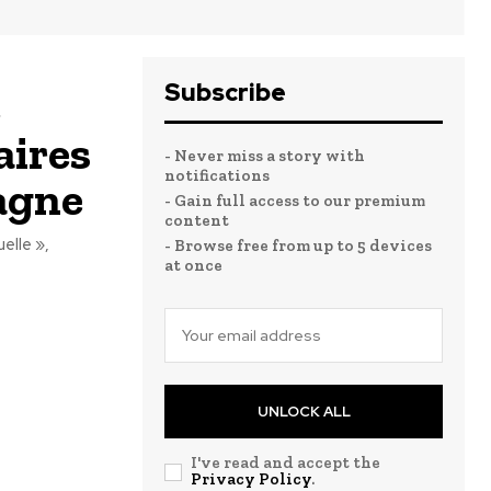
Subscribe
é
aires
- Never miss a story with
notifications
agne
- Gain full access to our premium
content
elle »,
- Browse free from up to 5 devices
at once
UNLOCK ALL
I've read and accept the
Privacy Policy
.