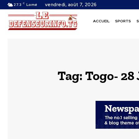
C
vendredi, août 7, 2026
27.3
Lomé
ACCUEIL
SPORTS
S
Tag:
Togo- 28 