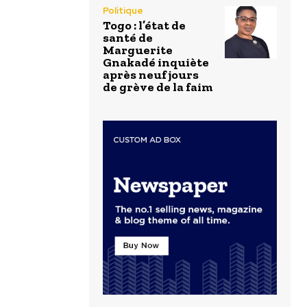
Politique
Togo : l’état de
santé de
Marguerite
Gnakadé inquiète
après neuf jours
de grève de la faim