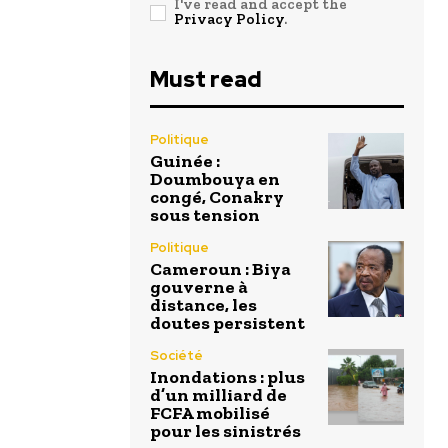
I've read and accept the
Privacy Policy
.
Must read
Politique
Guinée :
Doumbouya en
congé, Conakry
sous tension
Politique
Cameroun : Biya
gouverne à
distance, les
doutes persistent
Société
Inondations : plus
d’un milliard de
FCFA mobilisé
pour les sinistrés