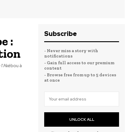
Subscribe
e :
tion
- Never miss a story with
notifications
- Gain full access to our premium
 l'Akébou à
content
- Browse free from up to 5 devices
at once
UNLOCK ALL