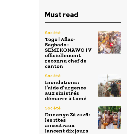
Must read
Société
Togo | Aflao-
Sagbado :
SEMEKONAWO IV
officiellement
reconnu chef de
canton
Société
Inondations :
l’aide d’urgence
aux sinistrés
démarre à Lomé
Société
Dunenyo Zā 2026 :
les rites
ancestraux
lancent dix jours