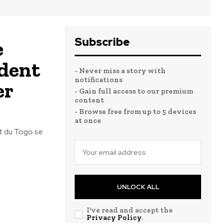
Subscribe
e
ident
- Never miss a story with
notifications
er
- Gain full access to our premium
content
- Browse free from up to 5 devices
at once
et du Togo se
UNLOCK ALL
I've read and accept the
Privacy Policy
.