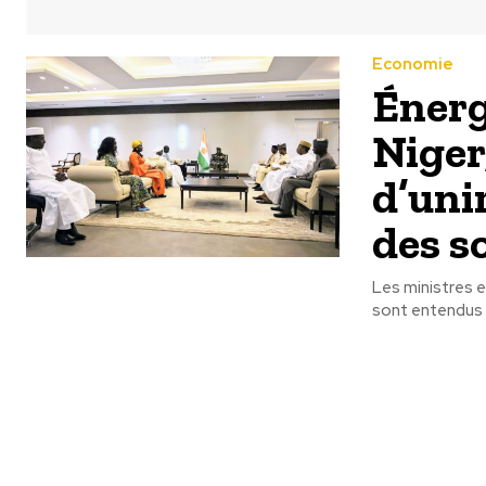
Economie
Énergi
Niger
d’uni
des s
Les ministres e
sont entendus l