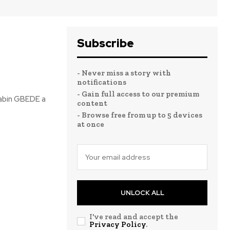
Subscribe
- Never miss a story with
notifications
- Gain full access to our premium
Gabin GBEDE a
content
- Browse free from up to 5 devices
at once
UNLOCK ALL
I've read and accept the
Privacy Policy
.