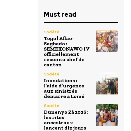
Must read
Société
Togo | Aflao-
Sagbado :
SEMEKONAWO IV
officiellement
reconnu chef de
canton
Société
Inondations :
l’aide d’urgence
aux sinistrés
démarre à Lomé
Société
Dunenyo Zā 2026 :
les rites
ancestraux
lancent dix jours