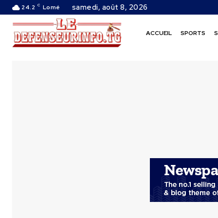
C
samedi, août 8, 2026
24.2
Lomé
ACCUEIL
SPORTS
S