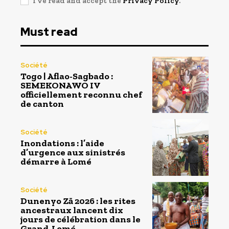
I've read and accept the
Privacy Policy
.
Must read
Société
Togo | Aflao-Sagbado :
SEMEKONAWO IV
officiellement reconnu chef
de canton
Société
Inondations : l’aide
d’urgence aux sinistrés
démarre à Lomé
Société
Dunenyo Zā 2026 : les rites
ancestraux lancent dix
jours de célébration dans le
Grand-Lomé