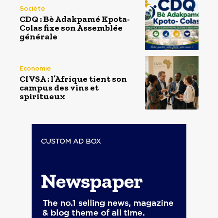
Société
CDQ : Bè Adakpamé Kpota-
Colas fixe son Assemblée
générale
Economie
CIVSA : l’Afrique tient son
campus des vins et
spiritueux