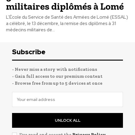
militaires diplômés à Lomé
L’École du Service de Santé des Armées de Lomé (ESSAL)
a célébré, le 13 décembre, la remise des diplômes à 31
médecins militaires de...
Subscribe
- Never miss a story with notifications
- Gain full access to our premium content
- Browse free from up to 5 devices at once
UNLOCK ALL
I've read and accept the
Privacy Policy
.