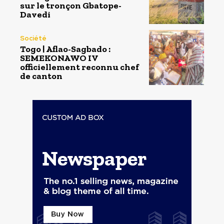
sur le tronçon Gbatope-
Davedi
Société
Togo | Aflao-Sagbado :
SEMEKONAWO IV
officiellement reconnu chef
de canton