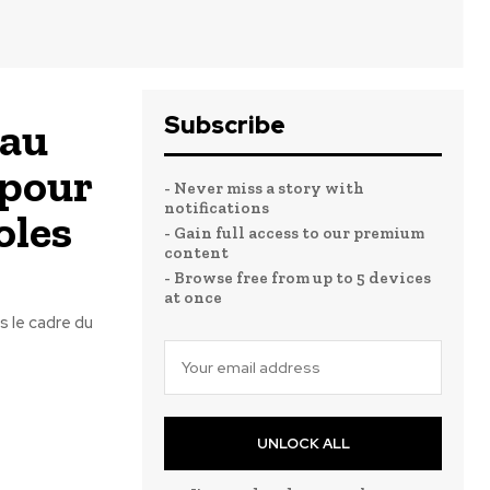
Subscribe
 au
 pour
- Never miss a story with
notifications
oles
- Gain full access to our premium
content
- Browse free from up to 5 devices
at once
s le cadre du
UNLOCK ALL