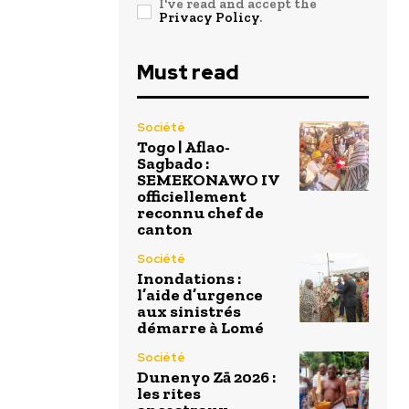
I've read and accept the
Privacy Policy
.
Must read
Société
Togo | Aflao-
Sagbado :
SEMEKONAWO IV
officiellement
reconnu chef de
canton
Société
Inondations :
l’aide d’urgence
aux sinistrés
démarre à Lomé
Société
Dunenyo Zā 2026 :
les rites