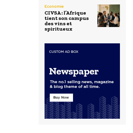
Economie
CIVSA : l’Afrique
tient son campus
des vins et
spiritueux