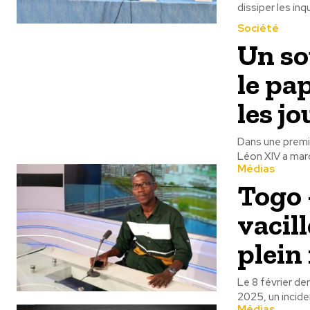
dissiper les inq
Société
Un so
le pa
les j
Dans une premi
Léon XIV a marq
Médias
Togo 
vacill
plein
Le 8 février de
2025, un inciden
Médias