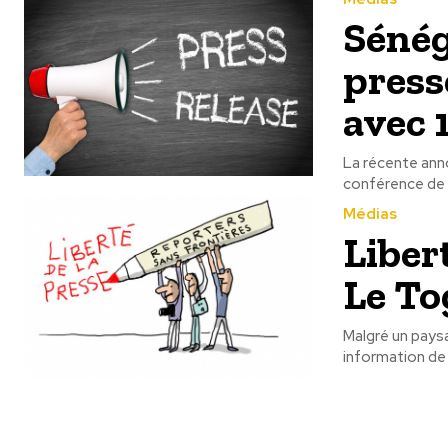
Sénég
press
avec 
La récente ann
conférence de 
Médias
Liber
Le To
Malgré un paysa
information de s