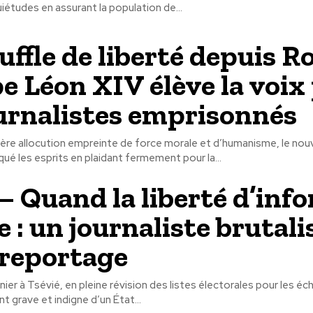
uiétudes en assurant la population de...
uffle de liberté depuis R
pe Léon XIV élève la voix
ournalistes emprisonnés
ère allocution empreinte de force morale et d’humanisme, le no
ué les esprits en plaidant fermement pour la...
– Quand la liberté d’inf
e : un journaliste brutali
 reportage
rnier à Tsévié, en pleine révision des listes électorales pour les é
t grave et indigne d’un État...