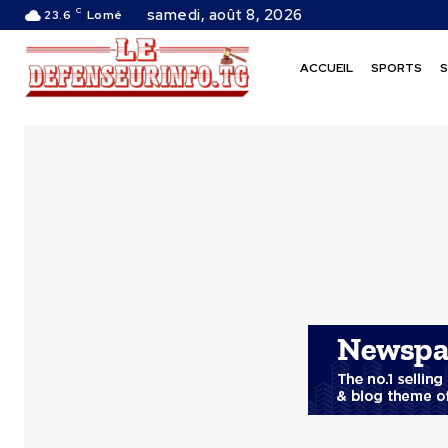
C
samedi, août 8, 2026
23.6
Lomé
ACCUEIL
SPORTS
S