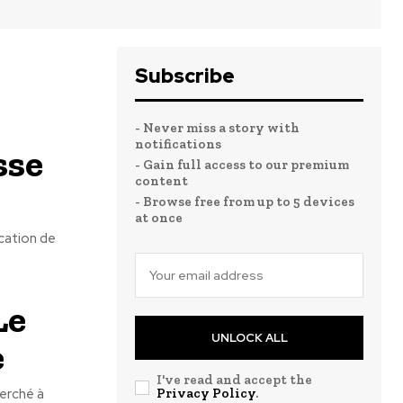
Subscribe
- Never miss a story with
notifications
sse
- Gain full access to our premium
content
- Browse free from up to 5 devices
at once
cation de
Le
UNLOCK ALL
e
I've read and accept the
herché à
Privacy Policy
.