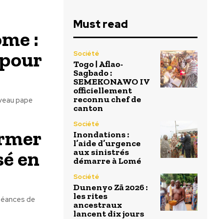
Must read
ome :
 pour
Société
Togo | Aflao-
Sagbado :
SEMEKONAWO IV
officiellement
reconnu chef de
uveau pape
canton
Société
ormer
Inondations :
l’aide d’urgence
sé en
aux sinistrés
démarre à Lomé
Société
Dunenyo Zā 2026 :
les rites
chéances de
ancestraux
lancent dix jours