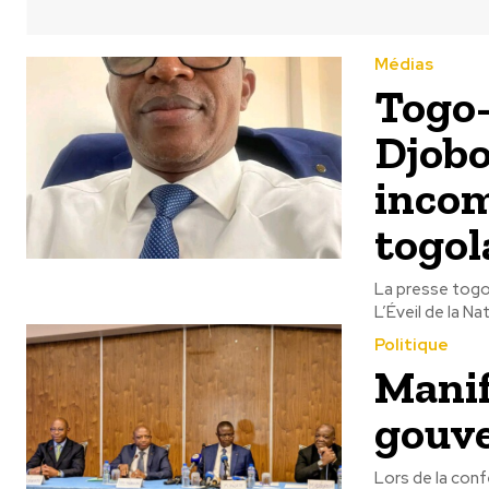
Médias
Togo-
Djobo
incom
togol
La presse togol
L’Éveil de la Nat
Politique
Manif
gouve
Lors de la conf