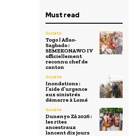
Must read
Société
Togo | Aflao-
Sagbado :
SEMEKONAWO IV
officiellement
reconnu chef de
canton
Société
Inondations :
l’aide d’urgence
aux sinistrés
démarre à Lomé
Société
Dunenyo Zā 2026 :
les rites
ancestraux
lancent dix jours