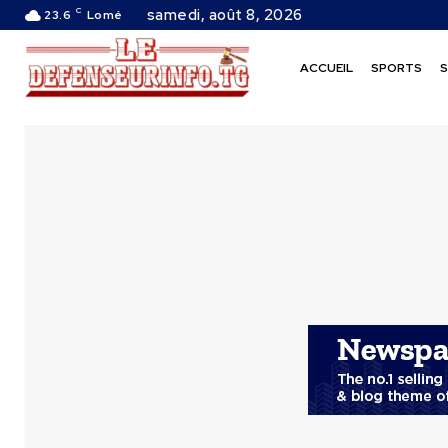
C
samedi, août 8, 2026
23.6
Lomé
ACCUEIL
SPORTS
S