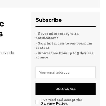
Subscribe
e
s
- Never miss a story with
notifications
- Gain full access to our premium
content
t avec la
- Browse free from up to 5 devices
at once
UNLOCK ALL
I've read and accept the
Privacy Policy
.