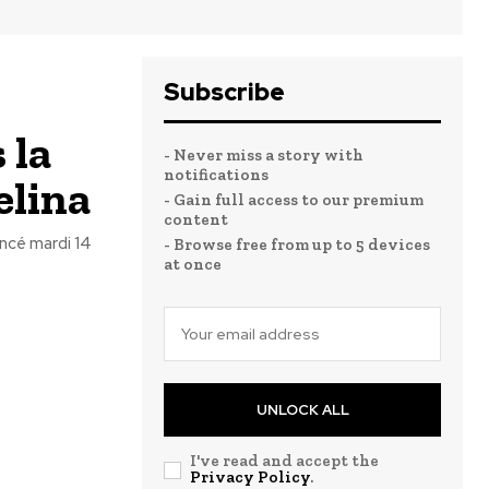
Subscribe
 la
- Never miss a story with
notifications
elina
- Gain full access to our premium
content
ncé mardi 14
- Browse free from up to 5 devices
at once
UNLOCK ALL
I've read and accept the
Privacy Policy
.