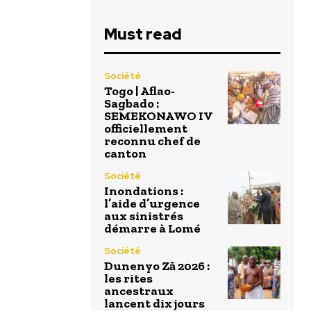
Must read
Société
Togo | Aflao-
Sagbado :
SEMEKONAWO IV
officiellement
reconnu chef de
canton
Société
Inondations :
l’aide d’urgence
aux sinistrés
démarre à Lomé
Société
Dunenyo Zā 2026 :
les rites
ancestraux
lancent dix jours