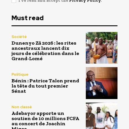
I've read and accept the
Privacy Policy
.
Must read
Société
Dunenyo Zā 2026 : les rites
ancestraux lancent dix
jours de célébration dans le
Grand-Lomé
Politique
Bénin : Patrice Talon prend
la tête du tout premier
Sénat
Non classé
Adebayor apporte un
soutien de 10 millions FCFA
au concert de Joachin
Migos