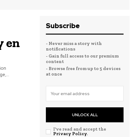
Subscribe
y en
- Never miss a story with
notifications
- Gain full access to our premium
content
ion
- Browse free from up to 5 devices
at once
e,...
UNLOCK ALL
I've read and accept the
Privacy Policy
.