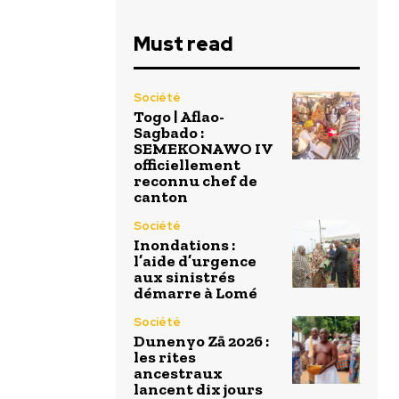
Must read
Société
Togo | Aflao-
Sagbado :
SEMEKONAWO IV
officiellement
reconnu chef de
canton
Société
Inondations :
l’aide d’urgence
aux sinistrés
démarre à Lomé
Société
Dunenyo Zā 2026 :
les rites
ancestraux
lancent dix jours