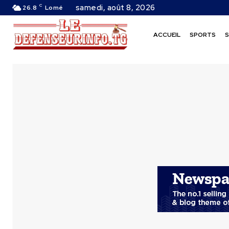
C
samedi, août 8, 2026
26.8
Lomé
ACCUEIL
SPORTS
S