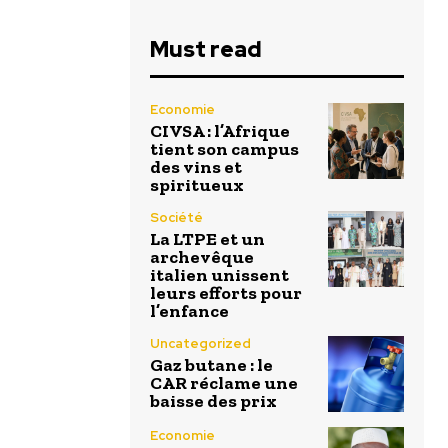
Must read
Economie
CIVSA : l’Afrique
tient son campus
des vins et
spiritueux
Société
La LTPE et un
archevêque
italien unissent
leurs efforts pour
l’enfance
Uncategorized
Gaz butane : le
CAR réclame une
baisse des prix
Economie