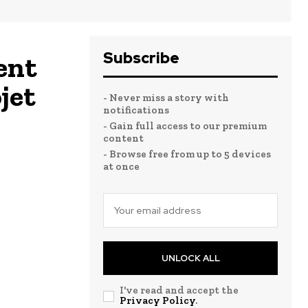
Subscribe
ent
jet
- Never miss a story with
notifications
- Gain full access to our premium
content
- Browse free from up to 5 devices
at once
UNLOCK ALL
I've read and accept the
Privacy Policy
.