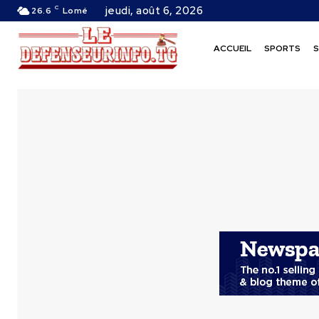
C
jeudi, août 6, 2026
26.6
Lomé
ACCUEIL
SPORTS
S