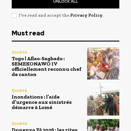
UNLOCK ALL
I've read and accept the
Privacy Policy
.
Must read
Société
Togo | Aflao-Sagbado :
SEMEKONAWO IV
officiellement reconnu chef
de canton
Société
Inondations : l’aide
d’urgence aux sinistrés
démarre à Lomé
Société
Dunenyo Zā 2026 : les rites