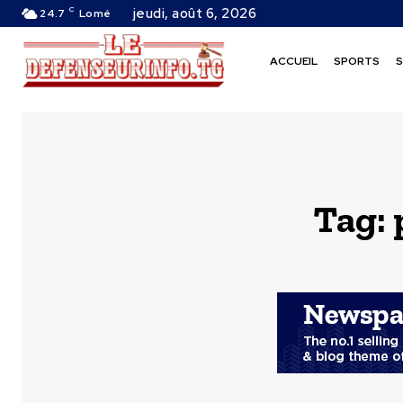
C
jeudi, août 6, 2026
24.7
Lomé
ACCUEIL
SPORTS
S
Tag: