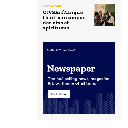
Economie
CIVSA : l’Afrique
tient son campus
des vins et
spiritueux