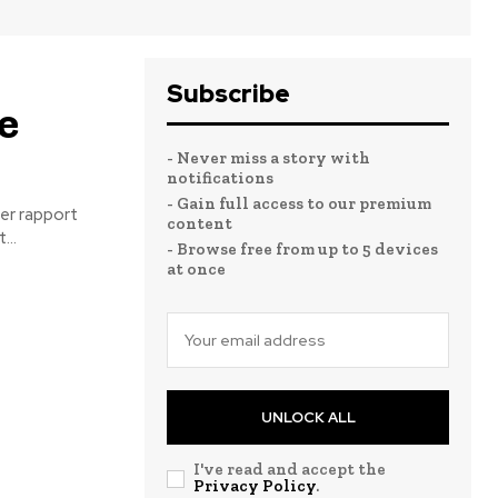
Subscribe
e
- Never miss a story with
notifications
- Gain full access to our premium
er rapport
content
...
- Browse free from up to 5 devices
at once
UNLOCK ALL
I've read and accept the
Privacy Policy
.