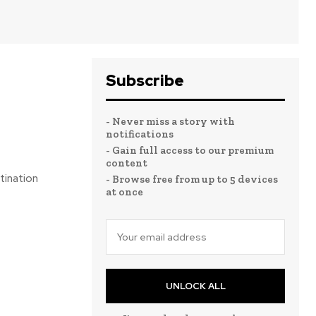
Subscribe
- Never miss a story with
notifications
- Gain full access to our premium
content
tination
- Browse free from up to 5 devices
at once
UNLOCK ALL