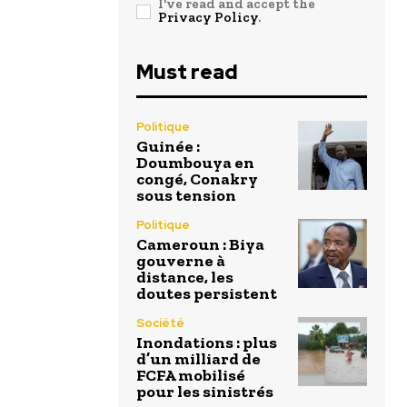
I've read and accept the
Privacy Policy
.
Must read
Politique
Guinée :
Doumbouya en
congé, Conakry
sous tension
Politique
Cameroun : Biya
gouverne à
distance, les
doutes persistent
Société
Inondations : plus
d’un milliard de
FCFA mobilisé
pour les sinistrés