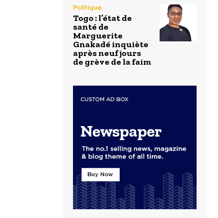
Politique
Togo : l’état de
santé de
Marguerite
Gnakadé inquiète
après neuf jours
de grève de la faim