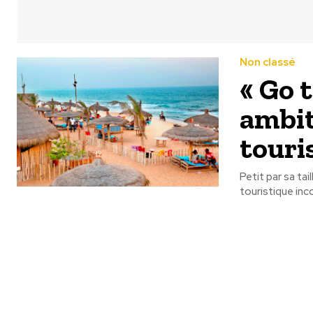
Non classé
« Go 
ambit
touri
Petit par sa ta
touristique inc