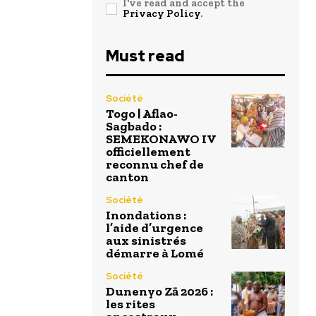
I've read and accept the
Privacy Policy
.
Must read
Société
Togo | Aflao-
Sagbado :
SEMEKONAWO IV
officiellement
reconnu chef de
canton
Société
Inondations :
l’aide d’urgence
aux sinistrés
démarre à Lomé
Société
Dunenyo Zā 2026 :
les rites