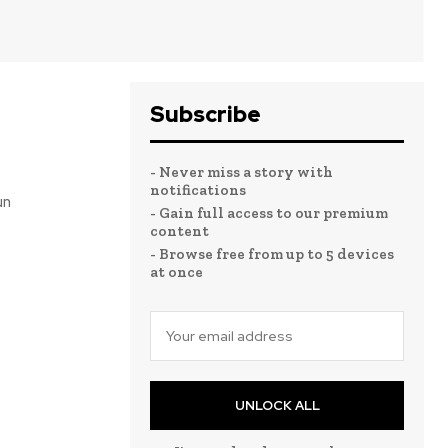
Subscribe
- Never miss a story with
notifications
un
- Gain full access to our premium
content
- Browse free from up to 5 devices
at once
UNLOCK ALL