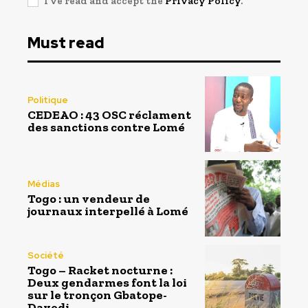
I've read and accept the
Privacy Policy
.
Must read
Politique
CEDEAO : 43 OSC réclament
des sanctions contre Lomé
Médias
Togo : un vendeur de
journaux interpellé à Lomé
Société
Togo – Racket nocturne :
Deux gendarmes font la loi
sur le tronçon Gbatope-
Davedi