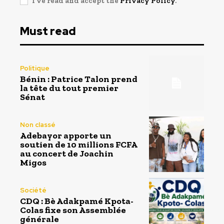
I've read and accept the
Privacy Policy
.
Must read
Politique
Bénin : Patrice Talon prend
la tête du tout premier
Sénat
Non classé
Adebayor apporte un
soutien de 10 millions FCFA
au concert de Joachin
Migos
Société
CDQ : Bè Adakpamé Kpota-
Colas fixe son Assemblée
générale