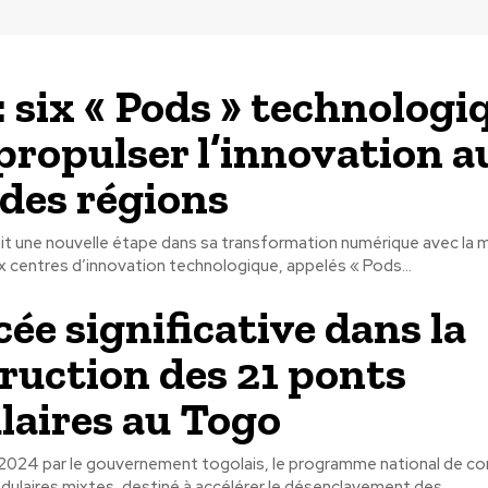
: six « Pods » technologi
propulser l’innovation a
des régions
it une nouvelle étape dans sa transformation numérique avec la m
x centres d’innovation technologique, appelés « Pods...
ée significative dans la
ruction des 21 ponts
aires au Togo
2024 par le gouvernement togolais, le programme national de co
ulaires mixtes, destiné à accélérer le désenclavement des...