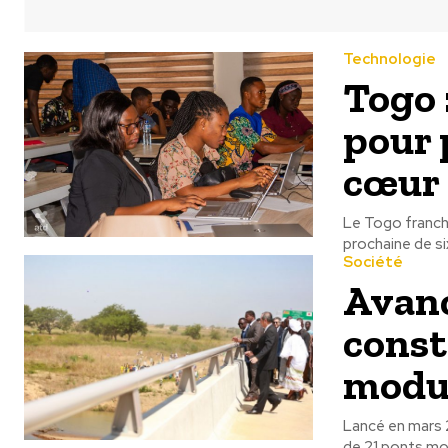
Technologie
Togo 
pour 
cœur 
Le Togo franch
prochaine de si
Société
Avanc
const
modul
Lancé en mars 
de 21 ponts mod