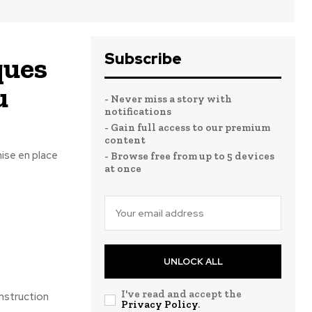
Subscribe
ques
u
- Never miss a story with
notifications
- Gain full access to our premium
content
ise en place
- Browse free from up to 5 devices
at once
UNLOCK ALL
I've read and accept the
nstruction
Privacy Policy
.