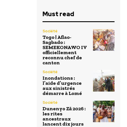
Must read
Société
Togo | Aflao-
Sagbado :
SEMEKONAWO IV
officiellement
reconnu chef de
canton
Société
Inondations :
l’aide d’urgence
aux sinistrés
démarre à Lomé
Société
Dunenyo Zā 2026 :
les rites
ancestraux
lancent dix jours