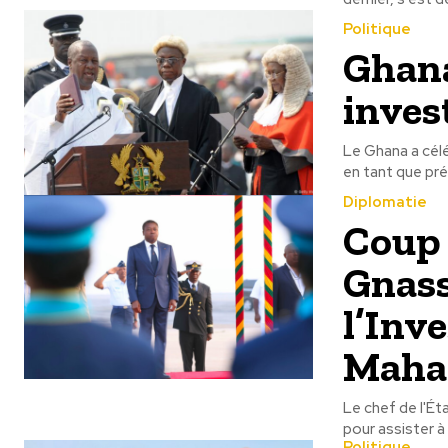
Politique
Ghan
inves
Le Ghana a célé
en tant que pré
Diplomatie
Coup 
Gnass
l’Inv
Mah
Le chef de l'Ét
pour assister à 
Politique