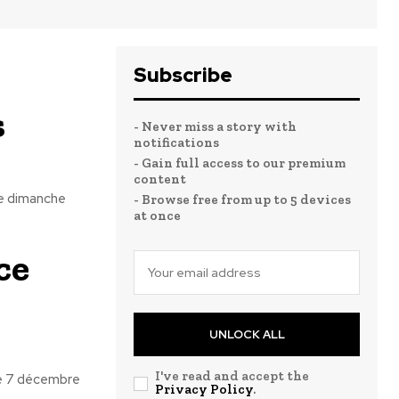
Subscribe
s
- Never miss a story with
notifications
- Gain full access to our premium
content
le dimanche
- Browse free from up to 5 devices
at once
ce
UNLOCK ALL
I've read and accept the
le 7 décembre
Privacy Policy
.