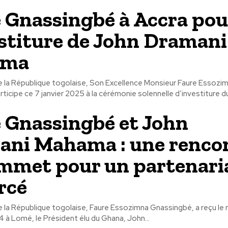
 Gnassingbé à Accra pou
estiture de John Dramani
ama
e la République togolaise, Son Excellence Monsieur Faure Essozi
ticipe ce 7 janvier 2025 à la cérémonie solennelle d’investiture du
 Gnassingbé et John
ni Mahama : une renco
mmet pour un partenari
rcé
 la République togolaise, Faure Essozimna Gnassingbé, a reçu le 
à Lomé, le Président élu du Ghana, John...