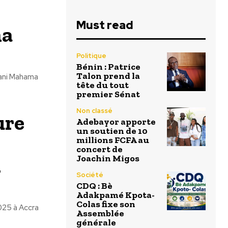
Must read
ma
Politique
Bénin : Patrice
Talon prend la
mani Mahama
tête du tout
premier Sénat
Non classé
ure
Adebayor apporte
un soutien de 10
millions FCFA au
concert de
i
Joachin Migos
Société
CDQ : Bè
Adakpamé Kpota-
Colas fixe son
2025 à Accra
Assemblée
générale