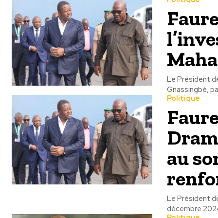
Faure
l’inv
Mah
Le Président d
Gnassingbé, par
Politique
Faure
Drama
au so
renfo
Le Président de
décembre 2024 
Politique