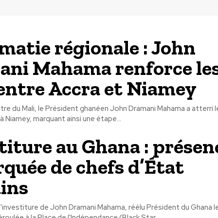
matie régionale : John
ni Mahama renforce le
 entre Accra et Niamey
tre du Mali, le Président ghanéen John Dramani Mahama a atterri 
 Niamey, marquant ainsi une étape...
titure au Ghana : présen
quée de chefs d’État
ains
'investiture de John Dramani Mahama, réélu Président du Ghana 
éroulée à la Place de l'Indépendance (Black Star...