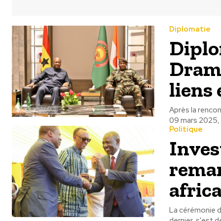
Diplomatie
Diplo
Drama
liens
Après la rencon
09 mars 2025, à
Politique
Inves
remar
afric
La cérémonie d
dernier, s'est d