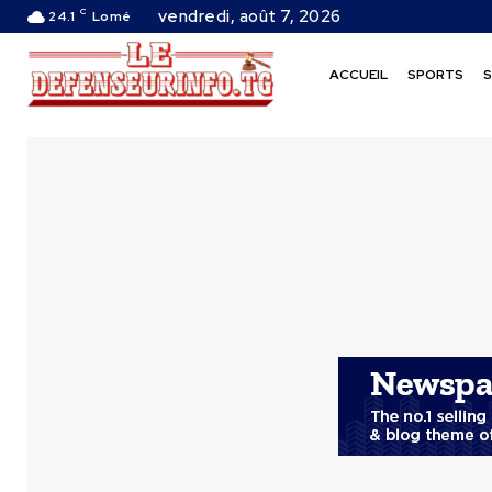
C
vendredi, août 7, 2026
24.1
Lomé
ACCUEIL
SPORTS
S