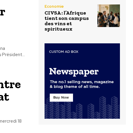
r
Economie
CIVSA : l’Afrique
tient son campus
des vins et
spiritueux
mna
 Président...
ntre
at
mercredi 18