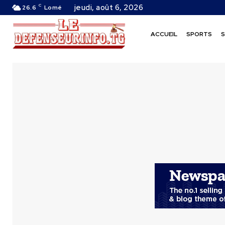
C
jeudi, août 6, 2026
26.6
Lomé
ACCUEIL
SPORTS
S