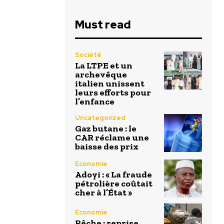
Must read
Société
La LTPE et un
archevêque
italien unissent
leurs efforts pour
l’enfance
Uncategorized
Gaz butane : le
CAR réclame une
baisse des prix
Economie
Adoyi : « La fraude
pétrolière coûtait
cher à l’État »
Economie
Pêche : reprise