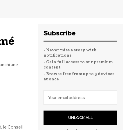
Subscribe
omé
- Never miss a story with
notifications
- Gain full access to our premium
ranchi une
content
- Browse free from up to 5 devices
at once
UNLOCK ALL
, le Conseil