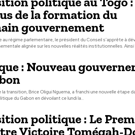
ition politique au Togo : 
us de la formation du
hain gouvernement
 au régime parlementaire, le président du Conseil s’apprête à dév
équipe gouvernementale alignée sur
ique : Nouveau gouvern
abon
 la transition, Brice Oligui Nguema, a franchi une nouvelle étape da
itique du Gabon en dévoilant ce lundi la...
ition politique : Le Prem
tre Victoire Tomégah-D