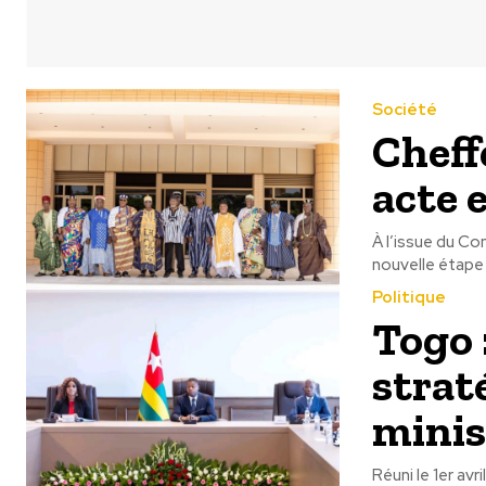
Société
Cheff
acte 
À l’issue du Co
nouvelle étape d
Politique
Togo 
strat
minis
Réuni le 1er av