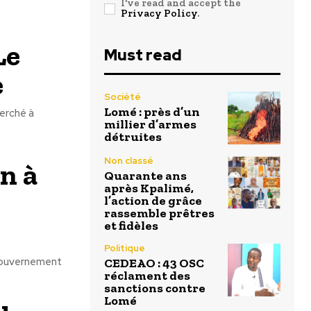
I've read and accept the
Privacy Policy
.
Le
Must read
e
Société
Lomé : près d’un
herché à
millier d’armes
détruites
Non classé
n à
Quarante ans
après Kpalimé,
l’action de grâce
rassemble prêtres
et fidèles
Politique
 gouvernement
CEDEAO : 43 OSC
réclament des
sanctions contre
Lomé