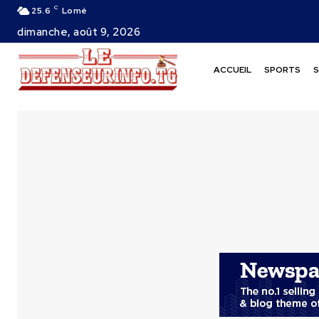
C
25.6
Lomé
dimanche, août 9, 2026
ACCUEIL
SPORTS
S