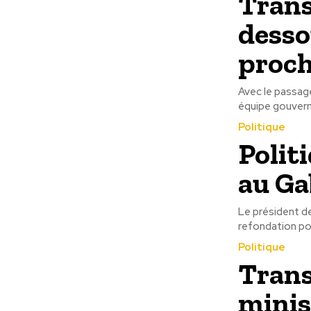
Trans
desso
proc
Avec le passage
Politique
Polit
au G
Le président de
refondation pol
Politique
Trans
minis