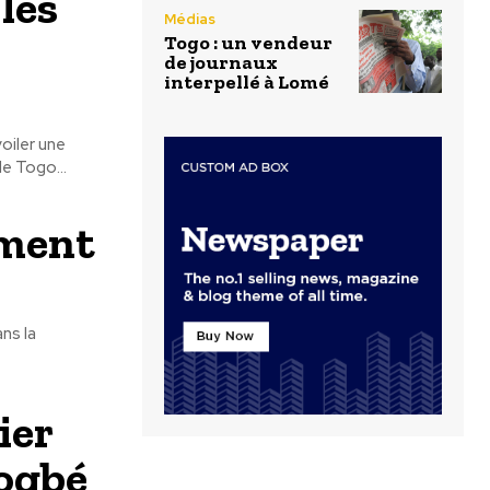
les
Médias
Togo : un vendeur
de journaux
interpellé à Lomé
oiler une
 les nouvelles réalités institutionnelles. Ainsi le Togo...
ement
ns la
ier
ogbé