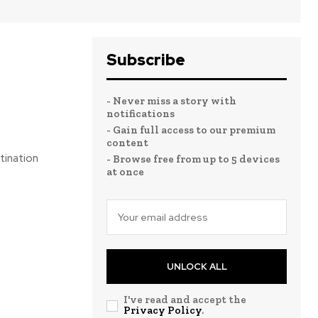
Subscribe
- Never miss a story with
notifications
- Gain full access to our premium
content
tination
- Browse free from up to 5 devices
at once
UNLOCK ALL
I've read and accept the
Privacy Policy
.