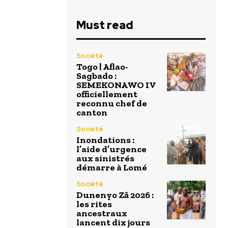
Must read
Société
Togo | Aflao-
Sagbado :
SEMEKONAWO IV
officiellement
reconnu chef de
canton
Société
Inondations :
l’aide d’urgence
aux sinistrés
démarre à Lomé
Société
Dunenyo Zā 2026 :
les rites
ancestraux
lancent dix jours