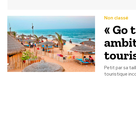
Non classé
« Go 
ambit
touri
Petit par sa ta
touristique inc