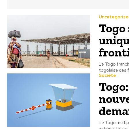
Uncategorize
Togo 
uniqu
front
Le Togo franchi
togolaise des f
Société
Togo:
nouve
dema
Le Togo multipl
national. Un no