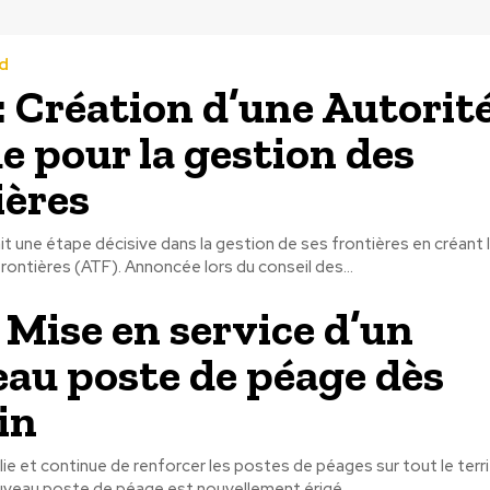
d
: Création d’une Autorit
e pour la gestion des
ières
t une étape décisive dans la gestion de ses frontières en créant 
rontières (ATF). Annoncée lors du conseil des...
 Mise en service d’un
au poste de péage dès
in
ie et continue de renforcer les postes de péages sur tout le terri
uveau poste de péage est nouvellement érigé...