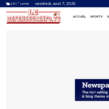
C
vendredi, août 7, 2026
24.1
Lomé
ACCUEIL
SPORTS
S