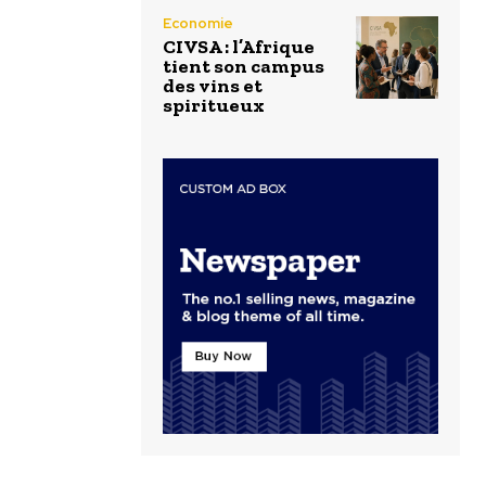
Economie
CIVSA : l’Afrique
tient son campus
des vins et
spiritueux