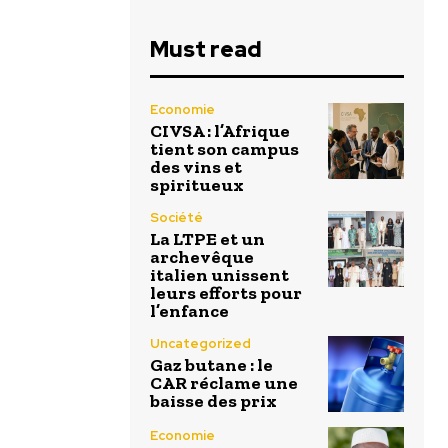
Must read
Economie
CIVSA : l’Afrique
tient son campus
des vins et
spiritueux
Société
La LTPE et un
archevêque
italien unissent
leurs efforts pour
l’enfance
Uncategorized
Gaz butane : le
CAR réclame une
baisse des prix
Economie