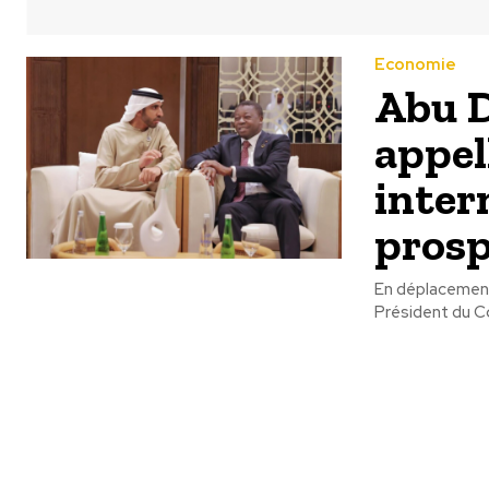
Economie
Abu D
appel
inter
prosp
En déplacement
Président du C