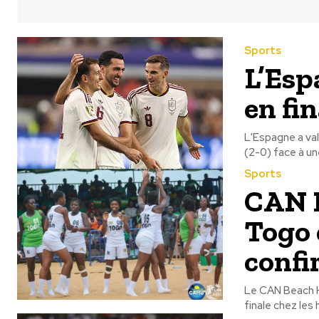
Sports
L’Esp
en fin
L'Espagne a val
(2-0) face à un
Sports
CAN B
Togo 
confi
Le CAN Beach H
finale chez les 