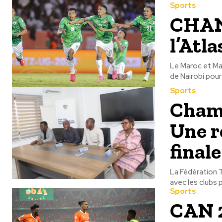
Sports
CHAN 
l’Atla
Le Maroc et Madagascar s’a
Sports
Champ
Une r
finale
La Fédération T
avec les clubs p
Sports
CAN 2