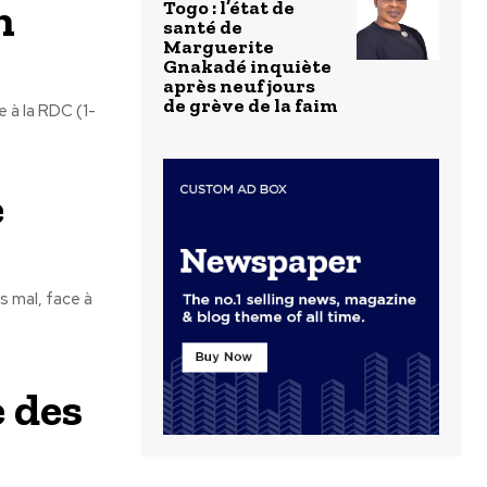
n
Togo : l’état de
santé de
Marguerite
Gnakadé inquiète
après neuf jours
de grève de la faim
 à la RDC (1-
e
s mal, face à
e des