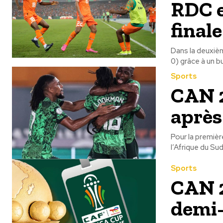
RDC e
finale
Dans la deuxièm
0) grâce à un but
Sports
CAN 2
après
Pour la premièr
l’Afrique du Sud 
Sports
CAN 2
demi-