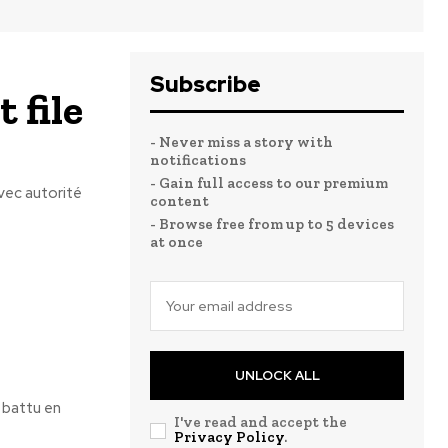
Subscribe
 file
- Never miss a story with
notifications
- Gain full access to our premium
vec autorité
content
- Browse free from up to 5 devices
at once
UNLOCK ALL
 battu en
I've read and accept the
Privacy Policy
.