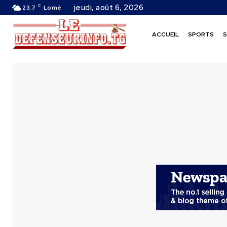
C
jeudi, août 6, 2026
23.7
Lomé
ACCUEIL
SPORTS
S