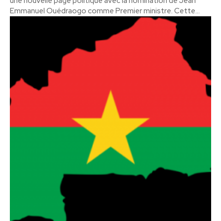
une nouvelle page politique avec la nomination de Jean
Emmanuel Ouédraogo comme Premier ministre. Cette...