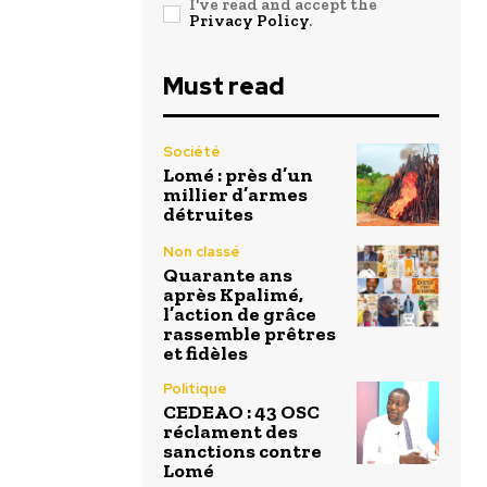
I've read and accept the
Privacy Policy
.
Must read
Société
Lomé : près d’un
millier d’armes
détruites
Non classé
Quarante ans
après Kpalimé,
l’action de grâce
rassemble prêtres
et fidèles
Politique
CEDEAO : 43 OSC
réclament des
sanctions contre
Lomé