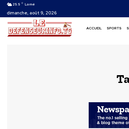
C
25.5
Lomé
dimanche, août 9, 2026
ACCUEIL
SPORTS
S
Ta