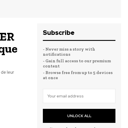
Subscribe
FER
ique
- Never miss a story with
notifications
- Gain full access to our premium
content
de leur
- Browse free from up to 5 devices
at once
UNLOCK ALL