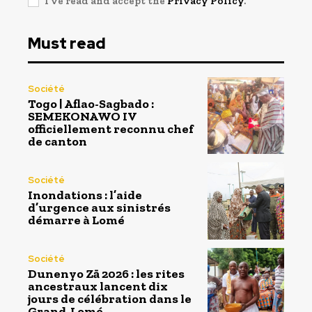
I've read and accept the
Privacy Policy
.
Must read
Société
Togo | Aflao-Sagbado :
SEMEKONAWO IV
officiellement reconnu chef
de canton
Société
Inondations : l’aide
d’urgence aux sinistrés
démarre à Lomé
Société
Dunenyo Zā 2026 : les rites
ancestraux lancent dix
jours de célébration dans le
Grand-Lomé