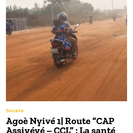
Société
Agoè Nyivé 1| Route “CAP
Assiyéyé – CCL” : La santé