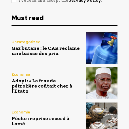
I've read and accept the
Privacy Policy
.
Must read
Uncategorized
Gaz butane : le CAR réclame
une baisse des prix
Economie
Adoyi : « La fraude
pétrolière coûtait cher à
l’État »
Economie
Pêche : reprise record à
Lomé