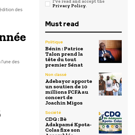
I've read and accept the
Privacy Policy
.
édition des
Must read
Année
Politique
Bénin : Patrice
Talon prend la
tête du tout
 l'une des
premier Sénat
Non classé
Adebayor apporte
un soutien de 10
millions FCFA au
concert de
Joachin Migos
6
Société
CDQ : Bè
Adakpamé Kpota-
Colas fixe son