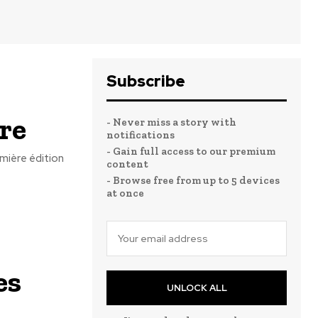
Subscribe
bre
- Never miss a story with
notifications
- Gain full access to our premium
emière édition
content
- Browse free from up to 5 devices
at once
es
UNLOCK ALL