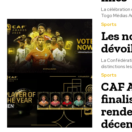
La célébration 
Togo Médias Awa
Sports
Les n
dévoi
La Confédératio
distinctions le
Sports
CAF A
final
rende
déce