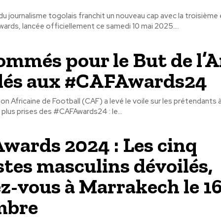
du journalisme togolais franchit un nouveau cap avec la troisième 
rds, lancée officiellement ce samedi 10 mai 2025....
ommés pour le But de l’
lés aux #CAFAwards24
n Africaine de Football (CAF) a levé le voile sur les prétendants à
s plus prises des #CAFAwards24 : le...
wards 2024 : Les cinq
istes masculins dévoilés,
z-vous à Marrakech le 1
mbre