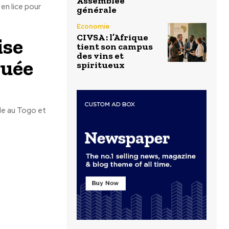
Assemblée
 en lice pour
générale
Economie
CIVSA : l’Afrique
ise
tient son campus
des vins et
guée
spiritueux
le au Togo et