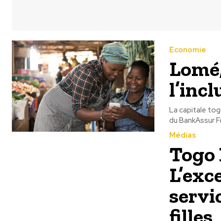
Economie
Lomé,
l’inc
La capitale tog
du BankAssur F
Médias
Togo 
L’exc
servi
filles