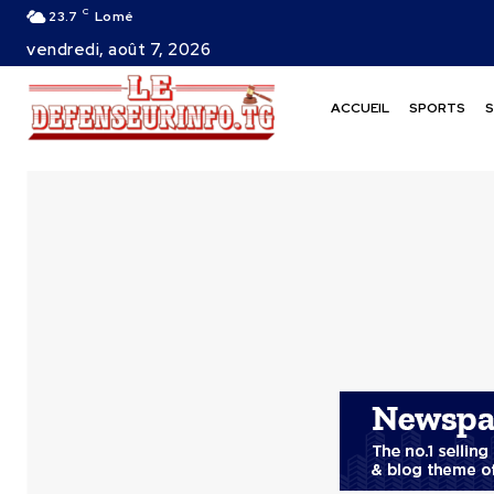
C
23.7
Lomé
vendredi, août 7, 2026
ACCUEIL
SPORTS
S