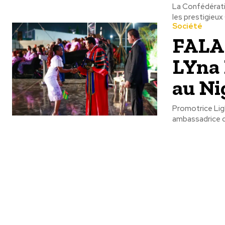
La Confédératio
les prestigieux
Société
FALA
LYna
au Ni
Promotrice Lig
ambassadrice de